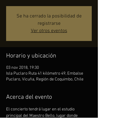
Se ha cerrado la posibilidad de
registrarse
Ver otros eventos
Horario y ubicación
03 nov 2018, 19:30
Isla Puclaro Ruta 41 kilómetro 49, Embalse
Puclaro, Vicuña, Región de Coquimbo, Chile
Acerca del evento
El concierto tendrá lugar en el estudio 
principal del Maestro Bello, lugar donde 
escribe y compone. La acústica del estudio 
desarrollada por años y el maravilloso 
entorno natural que lo rodea, invitan al 