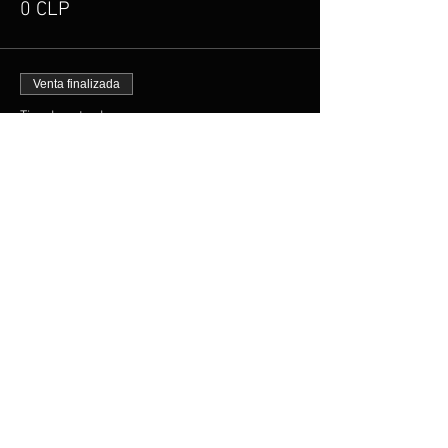
0 CLP
Venta finalizada
Tipo de entrada
Entrada General
Precio
15.000 CLP
Venta finalizada
Tipo de entrada
Estudiantes y Tercera Edad
Precio
10.000 CLP