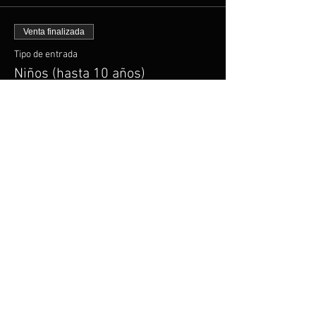
Venta finalizada
Tipo de entrada
Niños (hasta 10 años)
Leer más
Precio
0 CLP
Venta finalizada
Tipo de entrada
Estudiantes y Tercera Edad
Precio
10.000 CLP